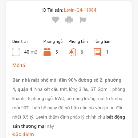
ID Tài sản:
Levin-Q4-11984
Diện tích
Phòng ngủ
Phòng tắm
Tầng hầm
40
m2
5
6
1
Mô tả
Bán nhà mặt phố mới đến 90% đường số 2, phường
4, quận 4
. Nhà kết cấu trệt, lửng 3 lầu, ST. Gồm 1 phòng
khánh , 5 phòng ngủ, 6WC, có năng lượng mặt trời, nhà
mới 90%. Liên hệ ngay để sở hữu căn hộ với giá ưu đãi
nhất 8,5 tỷ.
Levin
thẩm định pháp lý chính chủ
bất động
sản thương mại
này.
Đặc điểm