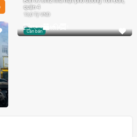
Bán 57.6m2 nhà mặt phố đường Tôn Đản,
quận 4
n
13,0 Tỷ VND
57,6
m2
4
1
4
Cần bán