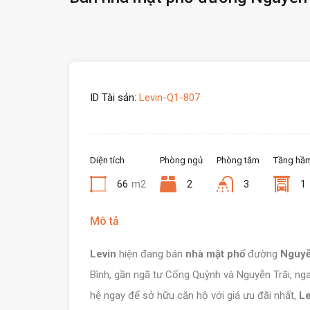
ID Tài sản:
Levin-Q1-807
Diện tích
Phòng ngủ
Phòng tắm
Tầng hầ
66
m2
2
3
1
Mô tả
Levin
hiện đang bán
nhà mặt phố
đường
Nguyễ
Bình, gần ngã tư Cống Quỳnh và Nguyễn Trãi, ngan
hệ ngay để sở hữu căn hộ với giá ưu đãi nhất,
L