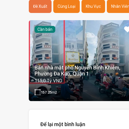
Đề Xuất
Cùng Loại
Khu Vực
Nhân Viê
Cần bán
Bán nhà mặt phố Nguyễn Bỉnh Khiêm,
Phường Đa Kao, Quận 1
115,0 Tỷ VND
157.25
m2
Để lại một bình luận