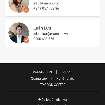
info@mansion.vn
+849 057 478 86
Luân Lưu
leluanluu@mansion.vn
0906 698 656
Về MANSION
Đội ngũ
Quảng cáo
Nghề nghiệp
TYCOON COFFEE
Điều khoản dịch vụ