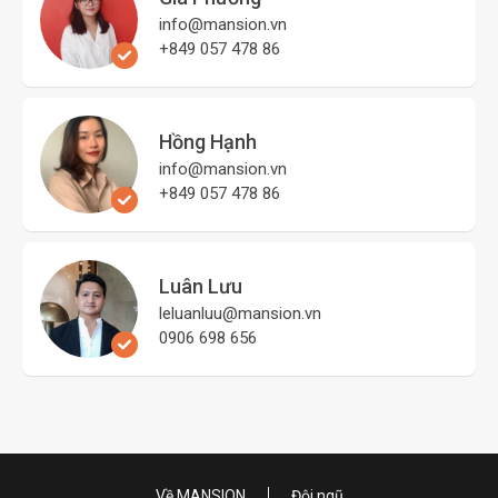
info@mansion.vn
+849 057 478 86
Hồng Hạnh
info@mansion.vn
+849 057 478 86
Luân Lưu
leluanluu@mansion.vn
0906 698 656
Về MANSION
Đội ngũ