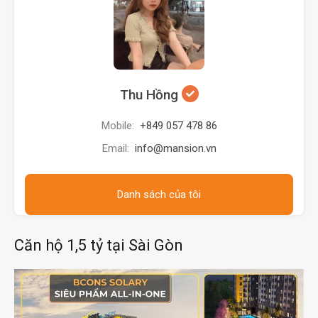
Thu Hồng
Mobile:
+849 057 478 86
Email:
info@mansion.vn
Danh sách của tôi
Căn hộ 1,5 tỷ tại Sài Gòn