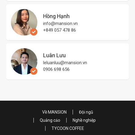
Hồng Hạnh
info@mansion.vn
+849 057 478 86
Luân Lưu
leluanluu@mansion.vn
0906 698 656
Về MANSION
Đội ngũ
Quảng cáo
Nghề nghiệp
TYCOON COFFEE