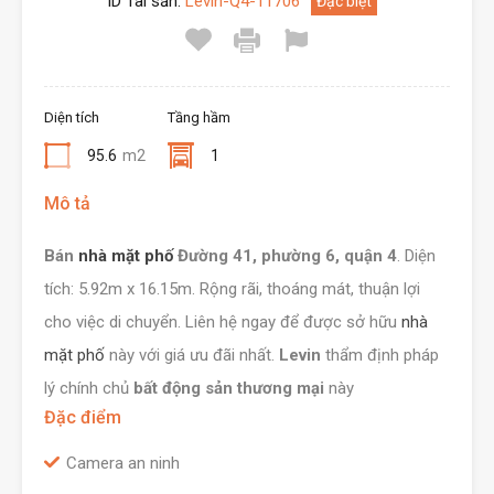
ID Tài sản:
Levin-Q4-11706
Đặc biệt
Diện tích
Tầng hầm
95.6
m2
1
Mô tả
Bán
nhà mặt phố
Đường 41, phường 6, quận 4
. Diện
tích: 5.92m x 16.15m. Rộng rãi, thoáng mát, thuận lợi
cho việc di chuyển. Liên hệ ngay để được sở hữu
nhà
mặt phố
này với giá ưu đãi nhất.
Levin
thẩm định pháp
lý chính chủ
bất động sản thương mại
này
Đặc điểm
Camera an ninh