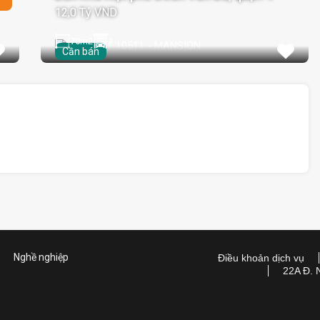
12,0 Tỷ VND
70
m2
1
Cần bán
Nghề nghiệp
Điều khoản dịch vụ
22A Đ. 