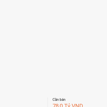
Cần bán
78,0 Tỷ VND