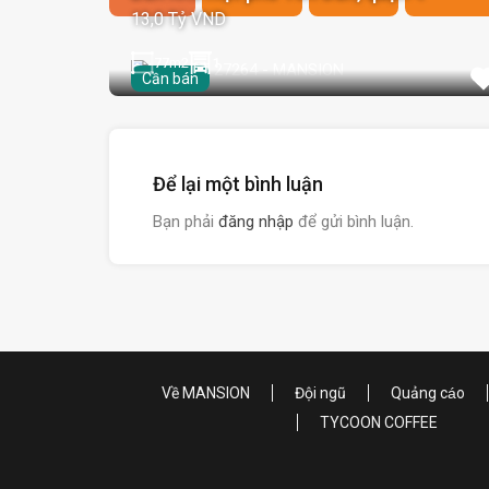
13,0 Tỷ VND
77
m2
1
Cần bán
Để lại một bình luận
Bạn phải
đăng nhập
để gửi bình luận.
Về MANSION
Đội ngũ
Quảng cáo
TYCOON COFFEE