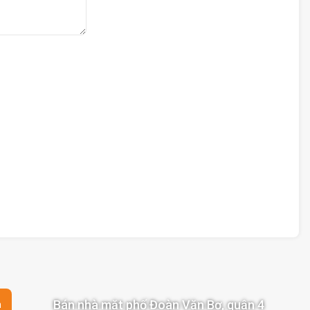
Bán nhà mặt phố Đoàn Văn Bơ, quận 4
n