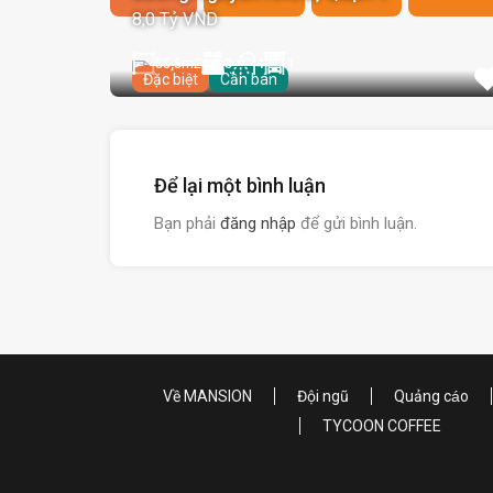
8,0 Tỷ VND
55,5
m2
3
1
4
Đặc biệt
Cần bán
Để lại một bình luận
Bạn phải
đăng nhập
để gửi bình luận.
Về MANSION
Đội ngũ
Quảng cáo
TYCOON COFFEE