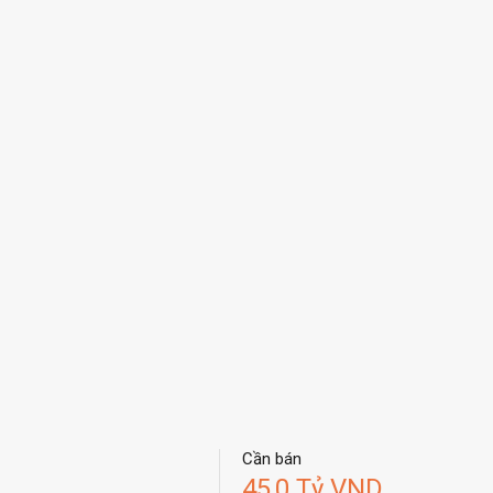
Cần bán
45,0 Tỷ VND