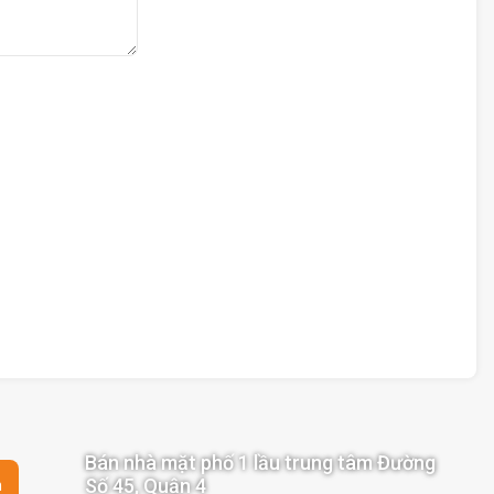
Bán nhà mặt phố 1 lầu trung tâm Đường
Số 45, Quận 4
n