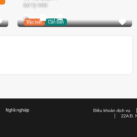
8,0 Tỷ VND
60
m2
3
1
4
Đặc biệt
Cần bán
Nghề nghiệp
Điều khoản dịch vụ
22A Đ. 