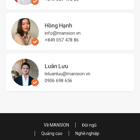
Hồng Hạnh
info@mansion.vn
+849 057 478 86
Luân Lưu
leluanluu@mansion.vn
0906 698 656
Về MANSION
Đội ngũ
Quảng cáo
Nghề nghiệp