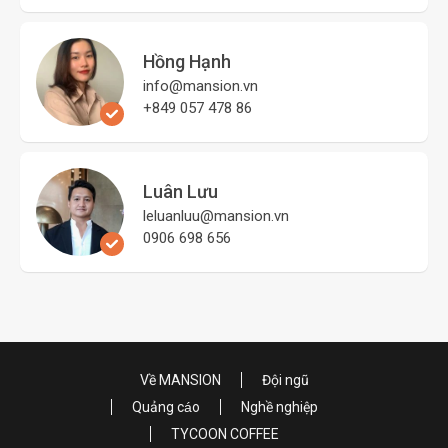
Hồng Hạnh
info@mansion.vn
+849 057 478 86
Luân Lưu
leluanluu@mansion.vn
0906 698 656
Về MANSION
Đội ngũ
Quảng cáo
Nghề nghiệp
TYCOON COFFEE