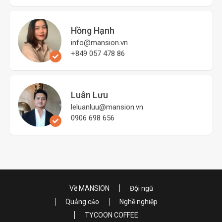
Hồng Hạnh
info@mansion.vn
+849 057 478 86
Luân Lưu
leluanluu@mansion.vn
0906 698 656
Về MANSION
Đội ngũ
Quảng cáo
Nghề nghiệp
TYCOON COFFEE