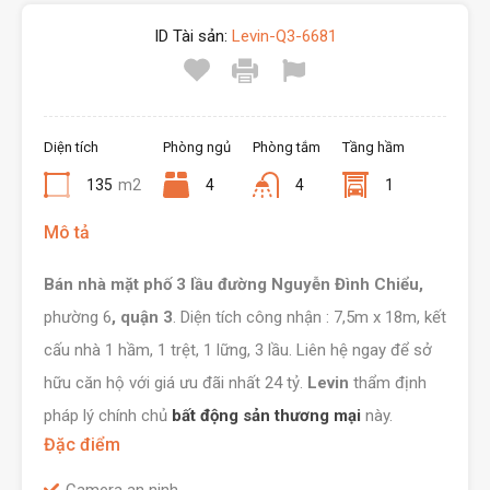
ID Tài sản:
Levin-Q3-6681
Diện tích
Phòng ngủ
Phòng tắm
Tầng hầm
135
m2
4
4
1
Mô tả
Bán nhà mặt phố 3 lầu đường Nguyễn Đình Chiểu,
phường 6
, quận 3
. Diện tích công nhận : 7,5m x 18m, kết
cấu nhà 1 hầm, 1 trệt, 1 lững, 3 lầu. Liên hệ ngay để sở
hữu căn hộ với giá ưu đãi nhất 24 tỷ.
Levin
thẩm định
pháp lý chính chủ
bất động sản thương mại
này.
Đặc điểm