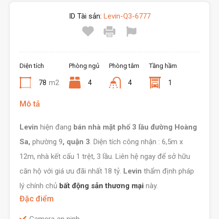
ID Tài sản:
Levin-Q3-6777
Diện tích
Phòng ngủ
Phòng tắm
Tầng hầm
78
m2
4
4
1
Mô tả
Levin
hiện đang
bán nhà mặt phố 3 lầu đường Hoàng
Sa,
phường 9
, quận 3
. Diện tích công nhận : 6,5m x
12m, nhà kết cấu 1 trệt, 3 lầu. Liên hệ ngay để sở hữu
căn hộ với giá ưu đãi nhất 18 tỷ.
Levin
thẩm định pháp
lý chính chủ
bất động sản thương mại
này.
Đặc điểm