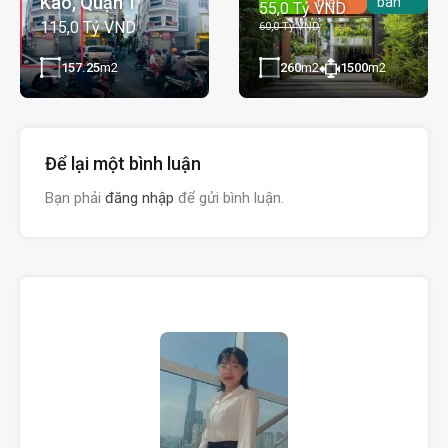
Kao, Quận 1
biệt
bán
55,0 Tỷ VND
115,0 Tỷ VND
60,0 Tỷ VND
157.25
m2
260
m2
1500
m2
Để lại một bình luận
Bạn phải
đăng nhập
để gửi bình luận.