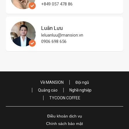
+849 057 478 86
Luân Lưu
leluanluu@mansion.vn
0906 698 656
Về MANSION
Đội ngũ
Quảng cáo
Nghề nghiệp
TYCOON COFFEE
Điều khoản dịch vụ
Chính sách bảo mật