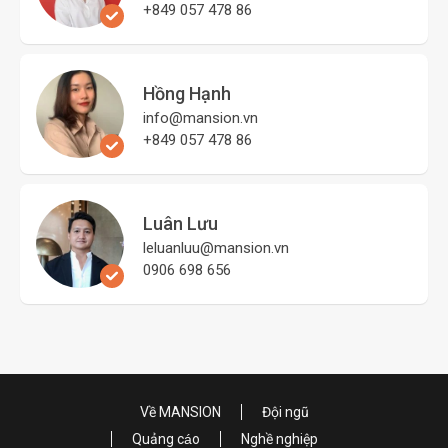
+849 057 478 86
Hồng Hạnh
info@mansion.vn
+849 057 478 86
Luân Lưu
leluanluu@mansion.vn
0906 698 656
Về MANSION
Đội ngũ
Quảng cáo
Nghề nghiệp