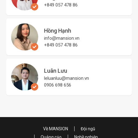
+849 057 478 86
Hồng Hạnh
info@mansion.vn
+849 057 478 86
Luân Lưu
leluanluu@mansion.vn
0906 698 656
Về MANSION
Đội ngũ
Quảng cáo
Nghề nghiệp