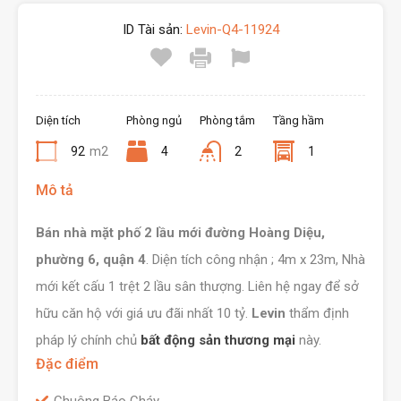
ID Tài sản:
Levin-Q4-11924
Diện tích
Phòng ngủ
Phòng tắm
Tầng hầm
92
m2
4
2
1
Mô tả
Bán nhà mặt phố 2 lầu mới đường Hoàng Diệu,
phường 6, quận 4
. Diện tích công nhận ; 4m x 23m, Nhà
mới kết cấu 1 trệt 2 lầu sân thượng. Liên hệ ngay để sở
hữu căn hộ với giá ưu đãi nhất 10 tỷ.
Levin
thẩm định
pháp lý chính chủ
bất động sản thương mại
này.
Đặc điểm