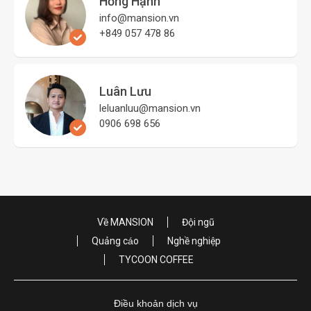
Hồng Hạnh
info@mansion.vn
+849 057 478 86
Luân Lưu
leluanluu@mansion.vn
0906 698 656
Về MANSION
Đội ngũ
Quảng cáo
Nghề nghiệp
TYCOON COFFEE
Điều khoản dịch vụ