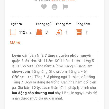
Diện tích
Phòng ngủ
Phòng tắm
Tầng hầm
112
m2
3
1
1
Mô tả
Levin cần bán Nhà 7 tầng nguyễn phúc nguyên,
quận 3
. 8x14m, NH 11.5m. KC 1 hầm 1 trệt 1 lửng 5
lầu 1 Sky Villa. Tầng hầm: Gửi xe. Tầng 1: Đang làm
showroom
. Tầng lửng: Showroom. Tầng 2 – 5:
Offfice – tel.
Tầng 6: 3 phòng ngủ, 1 toilet, để trống.
Tầng 7: Skyvilla đang để trống. Căn nhà nằm đối diện
ga.
Giá bán 50 tỷ.
Levin thẩm định pháp lý chính chủ
bất động sản thương mại
này. Liên Hệ ngay Levin để
nhận được mức giá ưu đãi nhất.