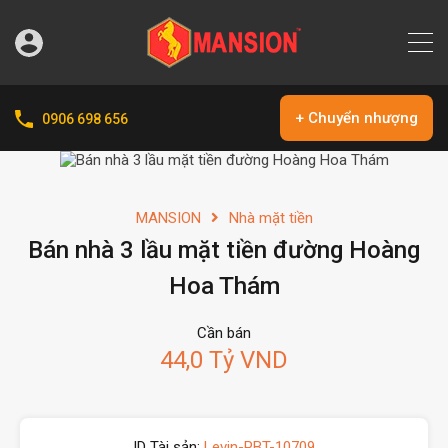
+ Chuyển nhượng
0906 698 656
MANSION
Nhà mặt tiền
Bán nhà 3 lầu mặt tiền đường Hoàng
Hoa Thám
Cần bán
44,0 Tỷ VND
ID Tài sản:
Levin-PBT-10709