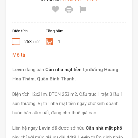
Diện tích
Tầng hầm
253
m2
1
Mô tả
Levin
đang bán
Căn nhà mặt tiền
tại
đường Hoàng
Hoa Thám, Quận Bình Thạnh.
Diện tích 12x21m. DTCN 253 m2, Cấu trúc 1 trệt 3 lầu 1
sân thượng. Vị trí : nhà mặt tiền ngay chợ kinh doanh
buôn bán sầm uất, đang cho thuê giá cao.
Liên hệ ngay
Levin
để được sở hữu
Căn nhà mặt phố
này chỉ với mức giá ưu đãi
44tỷ
.
Levin
thẩm định pháp