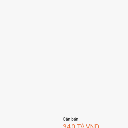
Cần bán
34,0 Tỷ VND