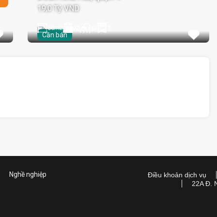
19,0 Tỷ VND
60
m2
12
1
13
Cần bán
Nghề nghiệp
Điều khoản dịch vụ
22A Đ. 