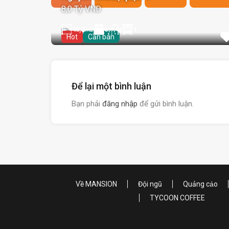
8,0 Tỷ VND
46,8
m2
6
1
6
Hot
Cần bán
Để lại một bình luận
Bạn phải
đăng nhập
để gửi bình luận.
Về MANSION
Đội ngũ
Quảng cáo
TYCOON COFFEE