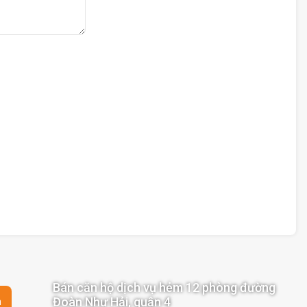
Bán căn hộ dịch vụ hẻm 12 phòng đường
Đoàn Như Hải, quận 4
n