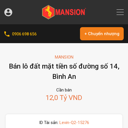
+ Chuyển nhượng
0906 698 656
MANSION
Bán lô đất mặt tiền số đường số 14,
Bình An
Cần bán
12,0 Tỷ VND
ID Tài sản:
Levin-Q2-15276