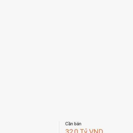
Cần bán
32,0 Tỷ VND