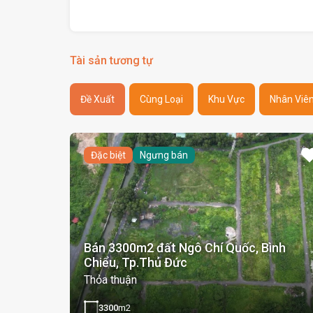
Tài sản tương tự
Đề Xuất
Cùng Loại
Khu Vực
Nhân Viê
Đặc biệt
Ngưng bán
Bán 3300m2 đất Ngô Chí Quốc, Bình
Chiểu, Tp.Thủ Đức
Thỏa thuận
3300
m2