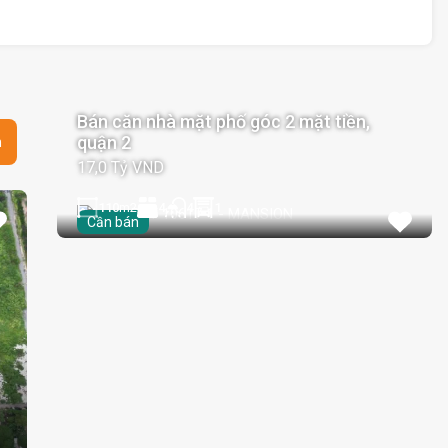
Bán căn nhà mặt phố góc 2 mặt tiền,
quận 2
n
17,0 Tỷ VND
110
m2
4
1
4
Cần bán