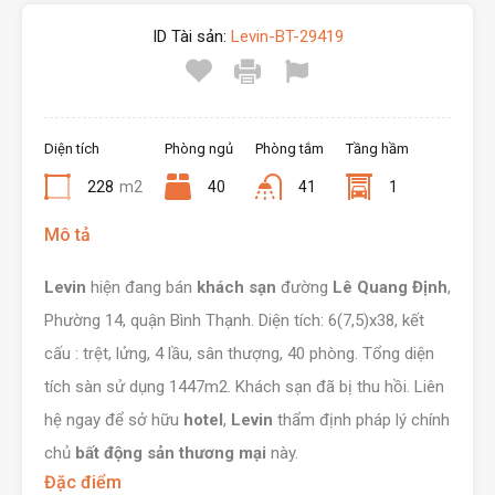
ID Tài sản:
Levin-BT-29419
Diện tích
Phòng ngủ
Phòng tắm
Tầng hầm
228
m2
40
41
1
Mô tả
Levin
hiện đang bán
khách sạn
đường
Lê Quang Định
,
Phường 14, quận Bình Thạnh. Diện tích: 6(7,5)x38, kết
cấu : trệt, lửng, 4 lầu, sân thượng, 40 phòng. Tổng diện
tích sàn sử dụng 1447m2. Khách sạn đã bị thu hồi. Liên
hệ ngay để sở hữu
hotel
,
Levin
thẩm định pháp lý chính
chủ
bất động sản thương mại
này.
Đặc điểm