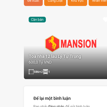
Đề Xuất
Cùng Loại
Khu Vực
Nhân Viê
Cần bán
Toà nhà 12 lầu Lý Tự Trọng
600,0 Tỷ VND
586
m2
1
Để lại một bình luận
Bạn phải
đăng nhập
để gửi bình luận.