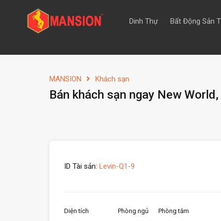
Dinh Thự
Bất Động Sản 
MANSION
Khách sạn
Bán khách sạn ngay New World,
ID Tài sản:
Levin-Q1-9
Diện tích
Phòng ngủ
Phòng tắm