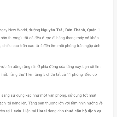
h ngay New World, đường
Nguyễn Trãi
,
Bến Thành
,
Quận 1
.
, sân thượng), tất cả đều được đi bằng thang máy có khóa,
, chiều cao trần cao từ 4 đến 5m mỗi phòng tràn ngập ánh
 vực ăn uống rộng rãi. Ở phía đông của tầng này, bạn sẽ tìm
t nhất. Tầng thứ 1 lên tầng 5 chứa tất cả 11 phòng. Đều có
 sang sử dụng kép như một văn phòng, sử dụng tốt nhất
ạch, tủ nâng lên, Tầng sân thượng lớn với tầm nhìn hướng về
yền tại
Levin
. Hiện tại
Hotel
đang cho
thuê căn hộ dịch vụ