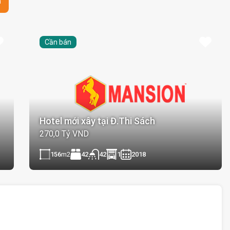
n
Cần bán
Hotel mới xây tại Đ.Thi Sách
270,0 Tỷ VND
156
m2
42
1
2018
42