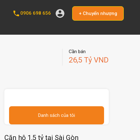
0906 698 656
+ Chuyển nhượng
Cần bán
26,5 Tỷ VND
Danh sách của tôi
Căn hộ 1,5 tỷ tại Sài Gòn