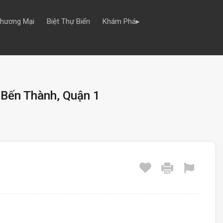
Thương Mại
Biệt Thự Biển
Khám Phá▸
 Bến Thành, Quận 1