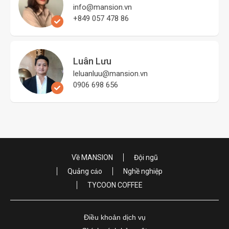
info@mansion.vn
+849 057 478 86
Luân Lưu
leluanluu@mansion.vn
0906 698 656
Về MANSION
Đội ngũ
Quảng cáo
Nghề nghiệp
TYCOON COFFEE
Điều khoản dịch vụ