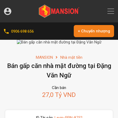
+ Chuyển nhượng
0906 698 656
MANSION
Nhà mặt tiền
Bán gấp căn nhà mặt đường tại Đặng
Văn Ngữ
Cần bán
27,0 Tỷ VND
ID Tài sản:
Levin-PPN-8752