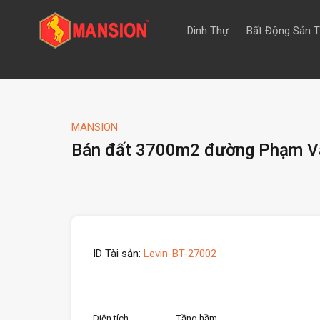
Dinh Thự
Bất Động Sản 
MANSION
Bán đất 3700m2 đường Phạm V
ID Tài sản:
Levin-BT-27002
Diện tích
Tầng hầm