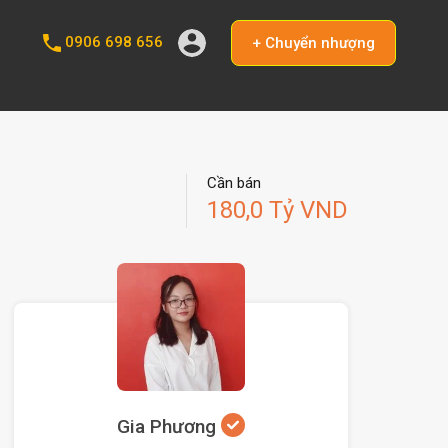
0906 698 656
+ Chuyển nhượng
Cần bán
180,0 Tỷ VND
Gia Phương