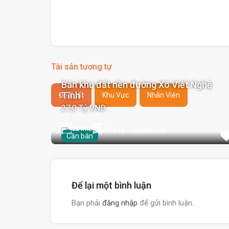
Tài sản tương tự
Bán khu đất nền đường Xô Viết Nghệ
Tĩnh
Đề Xuất
Khu Vực
Nhân Viên
27,0 Tỷ VND
221
m2
1
Cần bán
Để lại một bình luận
Bạn phải
đăng nhập
để gửi bình luận.