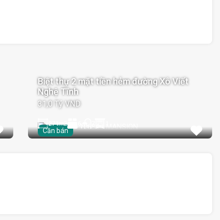
Biệt thự 2 mặt tiền hẻm đường Xô Viết
Nghệ Tĩnh
31,0 Tỷ VND
271
m2
6
1
7
Cần bán