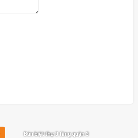
Bán biệt thự 3 tầng quận 3
n