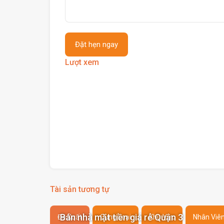
Lượt xem
Tài sản tương tự
Bán nhà mặt tiền giá rẻ Quận 3
Đề Xuất
Cùng Loại
Khu Vực
Nhân Viê