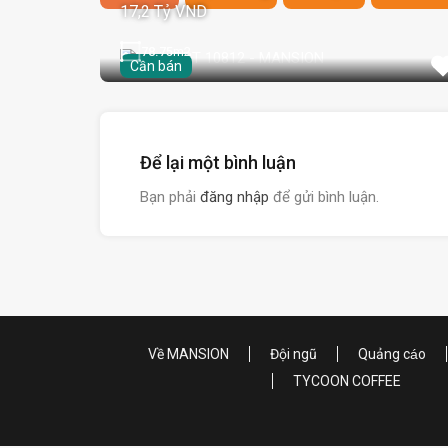
17,2 Tỷ VND
78.75
m2
Cần bán
Để lại một bình luận
Bạn phải
đăng nhập
để gửi bình luận.
Về MANSION
Đội ngũ
Quảng cáo
TYCOON COFFEE