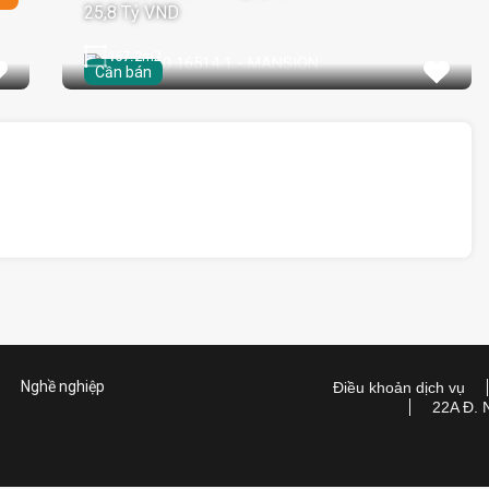
25,8 Tỷ VND
167.2
m2
Cần bán
Nghề nghiệp
Điều khoản dịch vụ
22A Đ. 