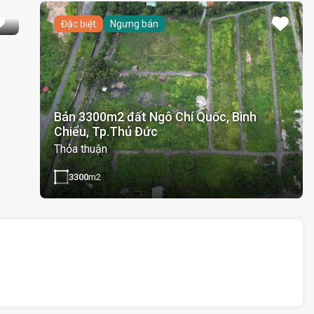
Đặc biệt
Ngưng bán
Bán 3300m2 đất Ngô Chí Quốc, Bình
Chiểu, Tp.Thủ Đức
Thỏa thuận
3300
m2