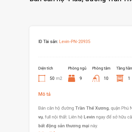
ID Tài sản:
Levin-PN-20935
Diện tích
Phòng ngủ
Phòng tắm
Tầng hầ
50
m2
9
10
1
Mô tả
Bán căn hộ đường
Trần Thế Xương
, quận Phú N
vụ
, full nội thất. Liên hệ
Levin
ngay để sở hữu căn
bất động sản thương mại
này.