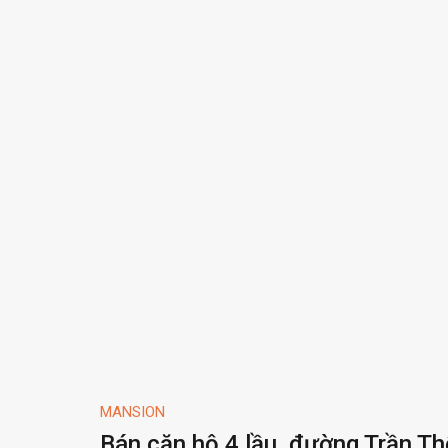
MANSION
Bán căn hộ 4 lầu, đường Trần T