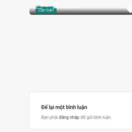
348
m²
1
Cần bán
Để lại một bình luận
Bạn phải
đăng nhập
để gửi bình luận.