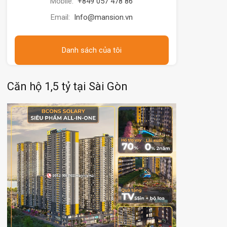
Mobile:
+849 057 478 86
Email:
Info@mansion.vn
Danh sách của tôi
Căn hộ 1,5 tỷ tại Sài Gòn