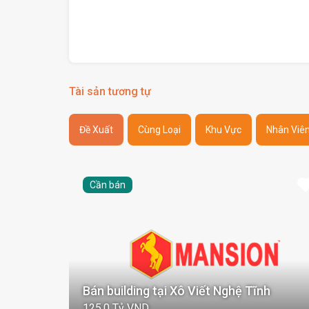
Tài sản tương tự
Đề Xuất
Cùng Loại
Khu Vực
Nhân Viê
Cần bán
Bán building tại Xô Viết Nghệ Tĩnh
125,0 Tỷ VND