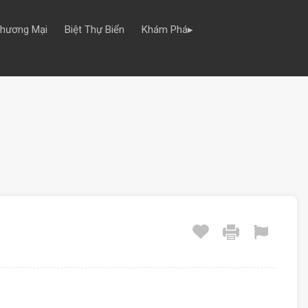
Thương Mại
Biệt Thự Biển
Khám Phá▸