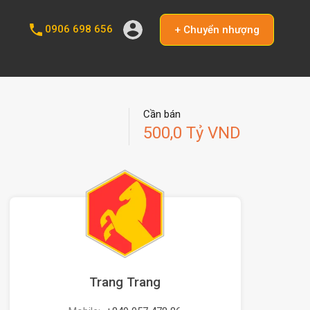
0906 698 656
+ Chuyển nhượng
Cần bán
500,0 Tỷ VND
Trang Trang