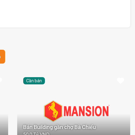
n
Cần bán
Bán Building gần chợ Bà Chiểu
50,0 Tỷ VND