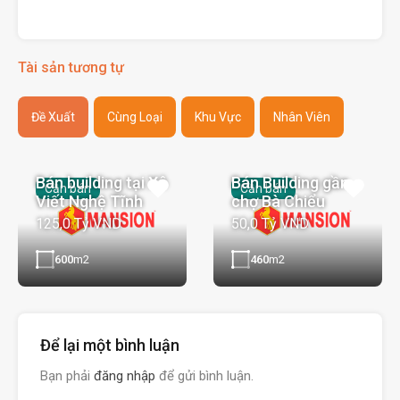
Tài sản tương tự
Đề Xuất
Cùng Loại
Khu Vực
Nhân Viên
Bán building tại Xô
Bán Building gần
Cần bán
Cần bán
Viết Nghệ Tĩnh
chợ Bà Chiểu
125,0 Tỷ VND
50,0 Tỷ VND
600
m2
460
m2
Để lại một bình luận
Bạn phải
đăng nhập
để gửi bình luận.