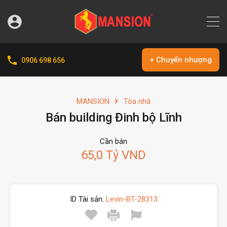
+ Chuyển nhượng
0906 698 656
MANSION
Tòa nhà
Bán building Đinh bộ Lĩnh
Cần bán
65,0 Tỷ VND
ID Tài sản:
Levin-BT-28313