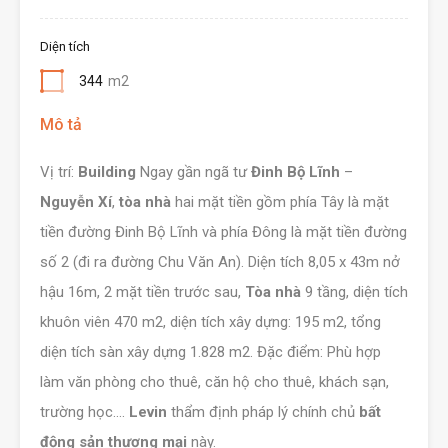
Diện tích
344
m2
Mô tả
Vị trí:
Building
Ngay gần ngã tư
Đinh Bộ Lĩnh
–
Nguyễn Xí
,
tòa nhà
hai mặt tiền gồm phía Tây là mặt
tiền đường Đinh Bộ Lĩnh và phía Đông là mặt tiền đường
số 2 (đi ra đường Chu Văn An). Diện tích 8,05 x 43m nở
hậu 16m, 2 mặt tiền trước sau,
Tòa nhà
9 tầng, diện tích
khuôn viên 470 m2, diện tích xây dựng: 195 m2, tổng
diện tích sàn xây dựng 1.828 m2. Đặc điểm: Phù hợp
làm văn phòng cho thuê, căn hộ cho thuê, khách sạn,
trường học….
Levin
thẩm định pháp lý chính chủ
bất
động sản thương mại
này.