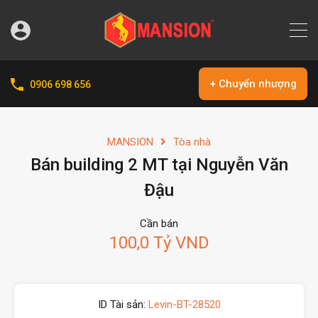
+ Chuyển nhượng
0906 698 656
MANSION
Tòa nhà
Bán building 2 MT tại Nguyễn Văn
Đậu
Cần bán
100,0 Tỷ VND
ID Tài sản:
Levin-BT-28520