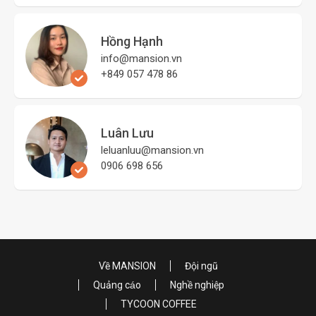
Hồng Hạnh
info@mansion.vn
+849 057 478 86
Luân Lưu
leluanluu@mansion.vn
0906 698 656
Về MANSION
Đội ngũ
Quảng cáo
Nghề nghiệp
TYCOON COFFEE