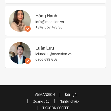
Hồng Hạnh
info@mansion.vn
+849 057 478 86
Luân Lưu
leluanluu@mansion.vn
0906 698 656
Về MANSION
Đội ngũ
Quảng cáo
Nghề nghiệp
TYCOON COFFEE