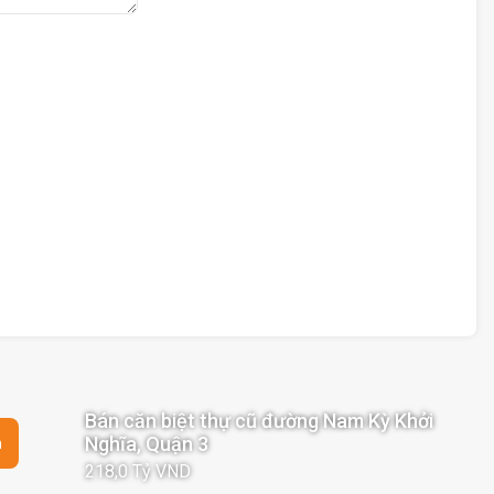
Bán căn biệt thự cũ đường Nam Kỳ Khởi
Nghĩa, Quận 3
n
218,0 Tỷ VND