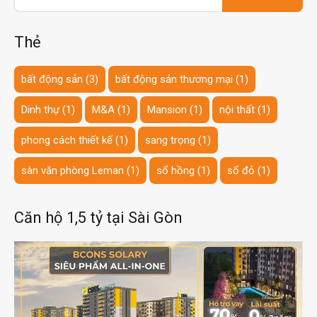
cho:
Thẻ
bất động sản
(3)
bất động sản thương mại
(1)
Dinh thự
(1)
M&A
(1)
Mansion
(1)
nội thất
(1)
phong cách thiết kế
(1)
sang trọng
(1)
sàn văn phòng Leman
(1)
sổ hồng
(1)
sổ đỏ
(1)
Căn hộ 1,5 tỷ tại Sài Gòn