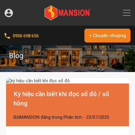
+ Chuyển nhượng
0906 698 656
Blog
Ký hiệu cần biết khi đọc sổ đỏ / sổ
hồng
Bởi
MANSION
đăng trong
Phân tích
-
23/07/2020