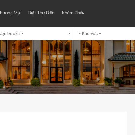
Thương Mại
Biệt Thự Biển
Khám Phá▸
oại tài sản -
- Khu vực -