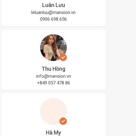
Luân Lưu
leluanluu@mansion.vn
0906 698 656
Thu Hồng
info@mansion.vn
+849 057 478 86
Hà My