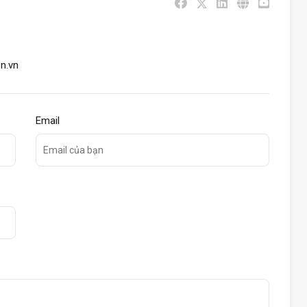
n.vn
Email