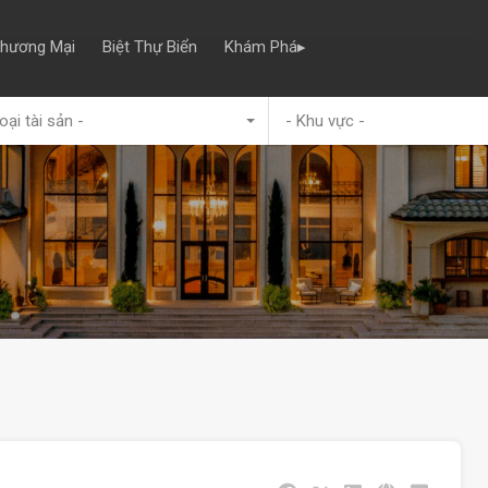
Thương Mại
Biệt Thự Biển
Khám Phá▸
oại tài sản -
- Khu vực -