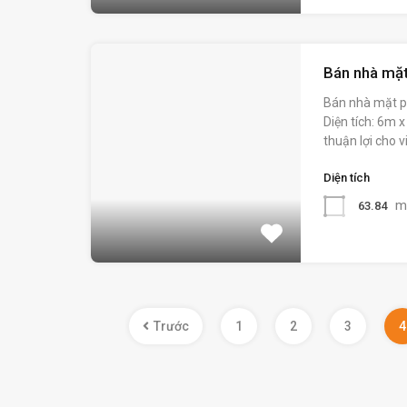
Bán nhà mặt
Bán nhà mặt p
Diện tích: 6m 
thuận lợi cho v
Diện tích
m
63.84
Trước
1
2
3
4