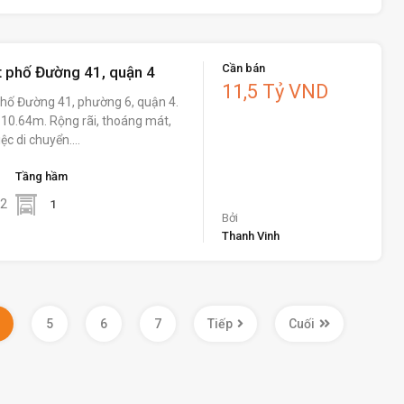
Cần bán
 phố Đường 41, quận 4
11,5 Tỷ VND
hố Đường 41, phường 6, quận 4.
x 10.64m. Rộng rãi, thoáng mát,
iệc di chuyển.…
Tầng hầm
2
1
Bởi
Thanh Vinh
5
6
7
Tiếp
Cuối