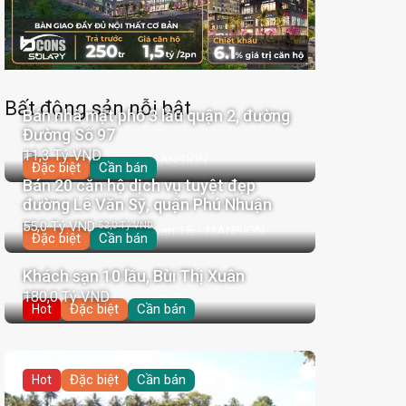
Bất động sản nỗi bật
Bán nhà mặt phố 3 lầu quận 2, đường
Đường Số 97
11,3 Tỷ VND
Đặc biệt
Cần bán
Bán 20 căn hộ dịch vụ tuyệt đẹp
đường Lê Văn Sỹ, quận Phú Nhuận
55,0 Tỷ VND
52,0 Tỷ VND
Đặc biệt
Cần bán
Khách sạn 10 lầu, Bùi Thị Xuân
180,0 Tỷ VND
Đặc biệt
Cần bán
Hot
Đặc biệt
Cần bán
Hot