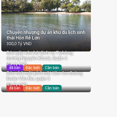
Chuyển nhượng dự án khu du lịch sinh
thái Hòn Rễ Lớn
300,0 Tỷ VND
Bán gấp căn hộ dịch vụ 7 phòng
đường Nguyễn Khoái, Quận 4
7,0 Tỷ VND
Đặc biệt
Cần bán
đã bán
Bán nhà mặt phố mặt tiền 4m đường
Đoàn Văn Bơ, quận 4
4,0 Tỷ VND
Đặc biệt
Cần bán
đã bán