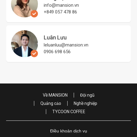
info@mansion.vn
+849 057 478 86
Luân Lưu
leluanluu@mansion.vn
0906 698 656
Về MANSION
Đội ngũ
Quảng cáo
Nghề nghiệp
TYCOON COFFEE
Điều khoản dịch vụ