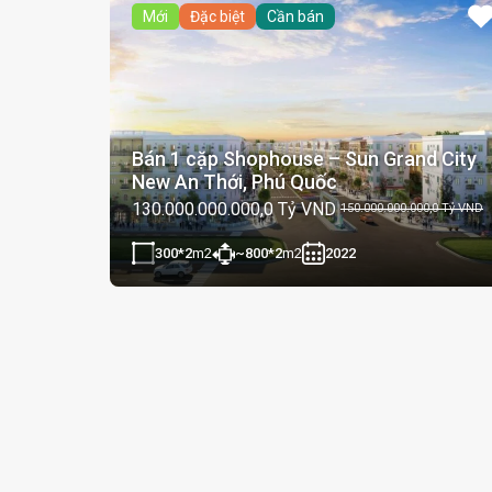
Mới
Đặc biệt
Cần bán
Bán 1 cặp Shophouse – Sun Grand City
New An Thới, Phú Quốc
130.000.000.000,0 Tỷ VND
150.000.000.000,0 Tỷ VND
300*2
m2
~800*2
m2
2022