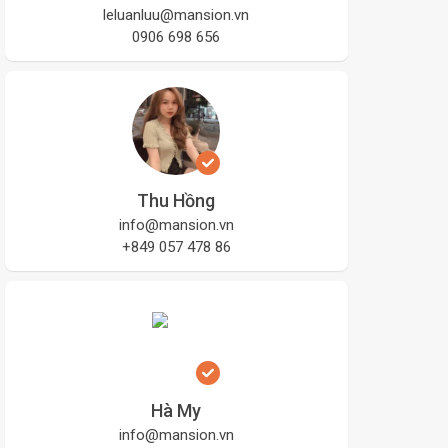
leluanluu@mansion.vn
0906 698 656
Thu Hồng
info@mansion.vn
+849 057 478 86
Hà My
info@mansion.vn