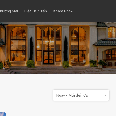
Thương Mại
Biệt Thự Biển
Khám Phá▸
Ngày - Mới đến Cũ