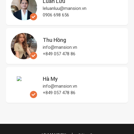
Luân Lưu
leluanluu@mansion.vn
0906 698 656
Thu Hồng
info@mansion.vn
+849 057 478 86
Hà My
info@mansion.vn
+849 057 478 86