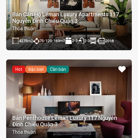
Bán Căn Hộ Léman Luxury Apartments 117
Nguyễn Đình Chiểu Quận 3
Thỏa thuận
4275
m2
75-120-160
m2
2-3
4
2018
2-3
Hot
Đặc biệt
Cần bán
Bán Penthouse Léman Luxury 117 Nguyễn
Đình Chiểu Quận 3
Thỏa thuận