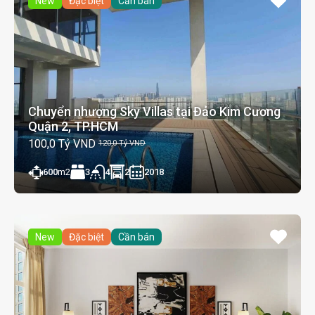
New
Đặc biệt
Cần bán
Chuyển nhượng Sky Villas tại Đảo Kim Cương
Quận 2, TP.HCM
100,0 Tỷ VND
120,0 Tỷ VND
600
m2
3
2
2018
4
New
Đặc biệt
Cần bán