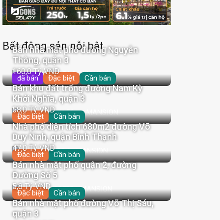
Bất động sản nỗi bật
Bán nhà mặt phố đường Nguyễn
Thông, quận 3
160,0 Tỷ VND
Đặc biệt
Cần bán
đã bán
Bán khu đất trống đường Nam Kỳ
Khởi Nghĩa, quận 3
58,0 Tỷ VND
Đặc biệt
Cần bán
Nhà phố diện tích 680m2 đường Võ
Duy Ninh, quận Bình Thạnh
47,0 Tỷ VND
Đặc biệt
Cần bán
Bán nhà mặt phố quận 2, đường
Đường Số 5
5,8 Tỷ VND
Đặc biệt
Cần bán
Bán nhà mặt phố đường Võ Thị Sáu,
quận 3