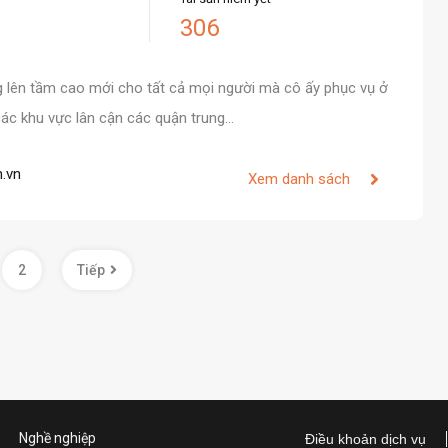
306
 lên tầm cao mới cho tất cả mọi người mà cô ấy phục vụ ở
 các khu vực lân cận các quận trung…
.vn
Xem danh sách
2
Tiếp
Nghề nghiệp
Điều khoản dịch vụ