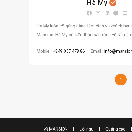
Hà My
Hà My luôn cố gắng nâng tầm dịch vụ khách hàng
Mansion. Hà My có kiến ​​thức sâu rộng về tất cả
Mobile :
+849 057 478 86
Email :
info@mansion
1
Về MANSION
Đội ngũ
Quảng cáo