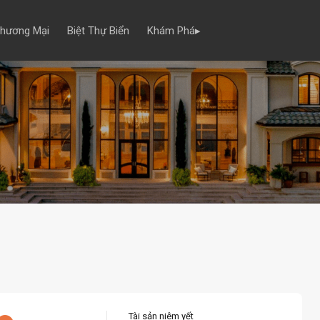
Thương Mại
Biệt Thự Biển
Khám Phá▸
Tài sản niêm yết