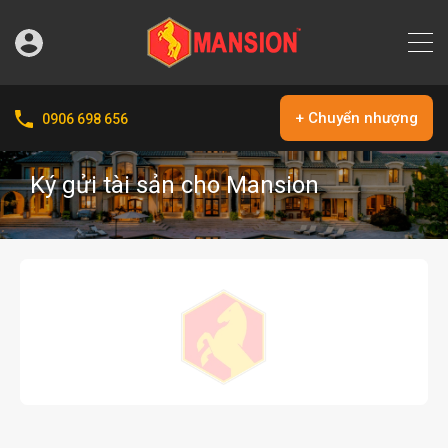
+ Chuyển nhượng
0906 698 656
Ký gửi tài sản cho Mansion